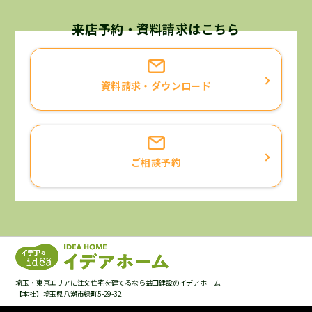
個人情報の利用目的について
当社が保有するお客様の個人情報は、次に挙げる利用目的
来店予約・資料請求はこちら
に限り利用させていただくことを宣言いたします。
お客様と当社との契約に基づく責務を果たすため。
資料請求・ダウンロード
お客様へ当社の商品・サービスについての情報をご提供す
るため。
お客様がご請求された資料・カタログ等をお届けするた
め。
ご相談予約
お客様がお申込になったサービス等の確認、ご案内をする
ため。
お客様よりいただいたご意見・ご要望等にお応えするた
め。
お客様のニーズにあった商品・サービスの開発のため。
お客様へ提供した商品・サービスについて、最適なアフタ
ーサービスやメンテナンス等をご提供するため。
埼玉・東京エリアに注文住宅を建てるなら益田建設のイデアホーム
お客様へより良いサービスを提供して行くためのアンケー
【本社】埼玉県八潮市緑町5-29-32
ト調査を実施するため。ただし、アンケート内容、アンケ