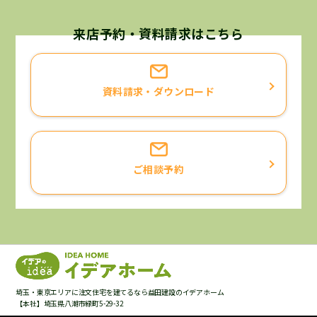
個人情報の利用目的について
当社が保有するお客様の個人情報は、次に挙げる利用目的
来店予約・資料請求はこちら
に限り利用させていただくことを宣言いたします。
お客様と当社との契約に基づく責務を果たすため。
資料請求・ダウンロード
お客様へ当社の商品・サービスについての情報をご提供す
るため。
お客様がご請求された資料・カタログ等をお届けするた
め。
ご相談予約
お客様がお申込になったサービス等の確認、ご案内をする
ため。
お客様よりいただいたご意見・ご要望等にお応えするた
め。
お客様のニーズにあった商品・サービスの開発のため。
お客様へ提供した商品・サービスについて、最適なアフタ
ーサービスやメンテナンス等をご提供するため。
埼玉・東京エリアに注文住宅を建てるなら益田建設のイデアホーム
お客様へより良いサービスを提供して行くためのアンケー
【本社】埼玉県八潮市緑町5-29-32
ト調査を実施するため。ただし、アンケート内容、アンケ