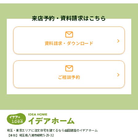
個人情報の利用目的について
当社が保有するお客様の個人情報は、次に挙げる利用目的
来店予約・資料請求はこちら
に限り利用させていただくことを宣言いたします。
お客様と当社との契約に基づく責務を果たすため。
資料請求・ダウンロード
お客様へ当社の商品・サービスについての情報をご提供す
るため。
お客様がご請求された資料・カタログ等をお届けするた
め。
ご相談予約
お客様がお申込になったサービス等の確認、ご案内をする
ため。
お客様よりいただいたご意見・ご要望等にお応えするた
め。
お客様のニーズにあった商品・サービスの開発のため。
お客様へ提供した商品・サービスについて、最適なアフタ
ーサービスやメンテナンス等をご提供するため。
埼玉・東京エリアに注文住宅を建てるなら益田建設のイデアホーム
お客様へより良いサービスを提供して行くためのアンケー
【本社】埼玉県八潮市緑町5-29-32