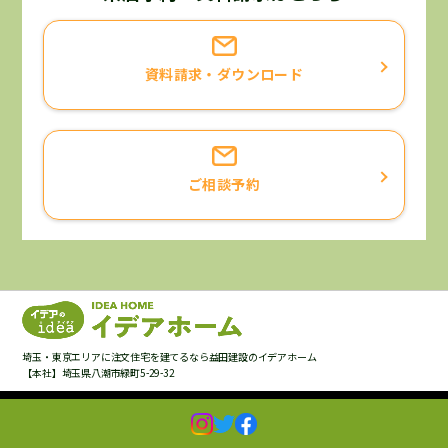
に限り利用させていただくことを宣言いたします。
お客様と当社との契約に基づく責務を果たすため。
資料請求・ダウンロード
お客様へ当社の商品・サービスについての情報をご提供す
るため。
お客様がご請求された資料・カタログ等をお届けするた
め。
ご相談予約
お客様がお申込になったサービス等の確認、ご案内をする
ため。
お客様よりいただいたご意見・ご要望等にお応えするた
め。
お客様のニーズにあった商品・サービスの開発のため。
お客様へ提供した商品・サービスについて、最適なアフタ
ーサービスやメンテナンス等をご提供するため。
埼玉・東京エリアに注文住宅を建てるなら益田建設のイデアホーム
お客様へより良いサービスを提供して行くためのアンケー
【本社】埼玉県八潮市緑町5-29-32
ト調査を実施するため。ただし、アンケート内容、アンケ
ート結果の利用に際しては、上記1～6の利用目的の範囲
Copyright © Masuda Construction,Inc. All Rights Reserved.
内とします。