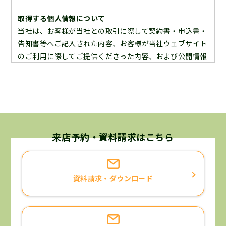
取得する個人情報について
当社は、お客様が当社との取引に際して契約書・申込書・
告知書等へご記入された内容、お客様が当社ウェブサイト
のご利用に際してご提供くださった内容、および公開情報
等の内容よりお客様の個人情報を取得いたします。よっ
て、ここに当社が保有しております個人情報は全て合法的
な手段により入手したものであることを宣言いたします。
個人情報の利用目的について
当社が保有するお客様の個人情報は、次に挙げる利用目的
来店予約・資料請求はこちら
に限り利用させていただくことを宣言いたします。
お客様と当社との契約に基づく責務を果たすため。
資料請求・ダウンロード
お客様へ当社の商品・サービスについての情報をご提供す
るため。
お客様がご請求された資料・カタログ等をお届けするた
め。