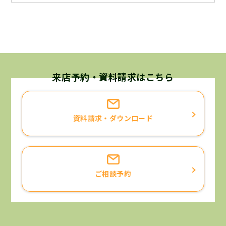
等の内容よりお客様の個人情報を取得いたします。よっ
て、ここに当社が保有しております個人情報は全て合法的
な手段により入手したものであることを宣言いたします。
個人情報の利用目的について
当社が保有するお客様の個人情報は、次に挙げる利用目的
来店予約・資料請求はこちら
に限り利用させていただくことを宣言いたします。
お客様と当社との契約に基づく責務を果たすため。
資料請求・ダウンロード
お客様へ当社の商品・サービスについての情報をご提供す
るため。
お客様がご請求された資料・カタログ等をお届けするた
め。
ご相談予約
お客様がお申込になったサービス等の確認、ご案内をする
ため。
お客様よりいただいたご意見・ご要望等にお応えするた
め。
お客様のニーズにあった商品・サービスの開発のため。