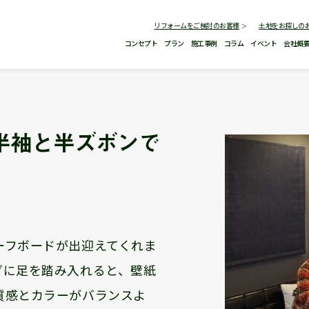
リフォームをご検討のお客様
土地をお探しの
コンセプト
プラン
施工事例
コラム
イベント
会社概
半袖と半ズボンで
ーフボードが出迎えてくれま
グに足を踏み入れると、壁紙
質感とカラーがバランスよ