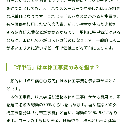
万円ということもあるようです。一般的に同じグレードの住宅
を建てたとしても、大手ハウスメーカーで建築したほうが割高
な坪単価となります。これはモデルハウスにかかる人件費や、
有名俳優を起用した宣伝広告費、新しい建材を使った実験を
する調査研究費などがかかるからです。単純に坪単価だけ見る
ならば、工務店の方がコストは低めになります。一般的に人口
が多いエリアに近いほど、坪単価は上がる傾向にあります。
「坪単価」は本体工事費のみを指す？
一般的に「坪単価○○万円」は本体工事費を示す事がほとん
どです。
「本体工事費」は文字通り建物本体の工事にかかる費用で、家
を建てる際の総額の70％くらいを占めます。塀や庭などの外
構工事部分は「付帯工事費」と言い、総額の20％ほどになり
ます。ローンの手数料や税金、地鎮祭や上棟式といった建築中