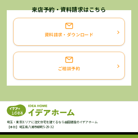
個人情報の利用目的について
当社が保有するお客様の個人情報は、次に挙げる利用目的
来店予約・資料請求はこちら
に限り利用させていただくことを宣言いたします。
お客様と当社との契約に基づく責務を果たすため。
資料請求・ダウンロード
お客様へ当社の商品・サービスについての情報をご提供す
るため。
お客様がご請求された資料・カタログ等をお届けするた
め。
ご相談予約
お客様がお申込になったサービス等の確認、ご案内をする
ため。
お客様よりいただいたご意見・ご要望等にお応えするた
め。
お客様のニーズにあった商品・サービスの開発のため。
お客様へ提供した商品・サービスについて、最適なアフタ
ーサービスやメンテナンス等をご提供するため。
埼玉・東京エリアに注文住宅を建てるなら益田建設のイデアホーム
お客様へより良いサービスを提供して行くためのアンケー
【本社】埼玉県八潮市緑町5-29-32
ト調査を実施するため。ただし、アンケート内容、アンケ