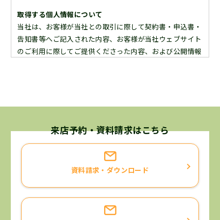
取得する個人情報について
当社は、お客様が当社との取引に際して契約書・申込書・
告知書等へご記入された内容、お客様が当社ウェブサイト
のご利用に際してご提供くださった内容、および公開情報
等の内容よりお客様の個人情報を取得いたします。よっ
て、ここに当社が保有しております個人情報は全て合法的
な手段により入手したものであることを宣言いたします。
個人情報の利用目的について
当社が保有するお客様の個人情報は、次に挙げる利用目的
来店予約・資料請求はこちら
に限り利用させていただくことを宣言いたします。
お客様と当社との契約に基づく責務を果たすため。
資料請求・ダウンロード
お客様へ当社の商品・サービスについての情報をご提供す
るため。
お客様がご請求された資料・カタログ等をお届けするた
め。