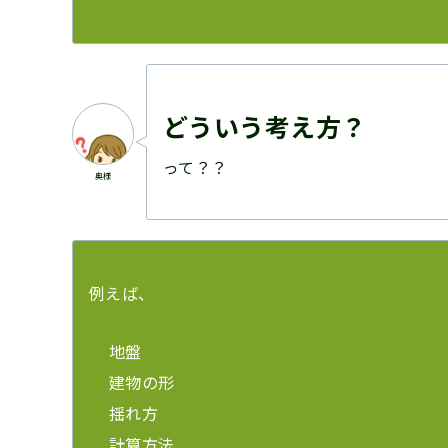
どういう考え方？
って？？
奥様
例えば、
地盤
建物の形
揺れ方
計算方法