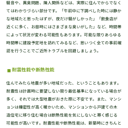
騒音や、異臭問題、隣人関係などは、実際に住んでからでなく
てはわかりづらい部分です。「午前中に下調べした時には静か
な地域たと思ったはずが、夜だけ騒がしかった」「飲食店が
近くに多く、お昼時にはさまざまな臭いがした」など、時間帯
によって状況が変わる可能性もあります。可能な限りあらゆる
時間帯に建設予定地を訪れてみるなど、思いつく全ての事前確
認を行うことでご近所トラブルを回避しましょう。
耐震性能や断熱性能
住んでみたら地震が多い地域だった、ということもあります。
耐震性は計画時に要望しない限り最低基準になっている場合が
多く、それでは大型地震がおきた際に不安です。また、マンシ
ョンは機密性が高く暖かいため、マンションから戸建ての木
造住宅に移り住む場合は断熱性能を気にしないと寒く感じる
可能性が高いです。耐震性能や断熱性能は、新築時にきちんと