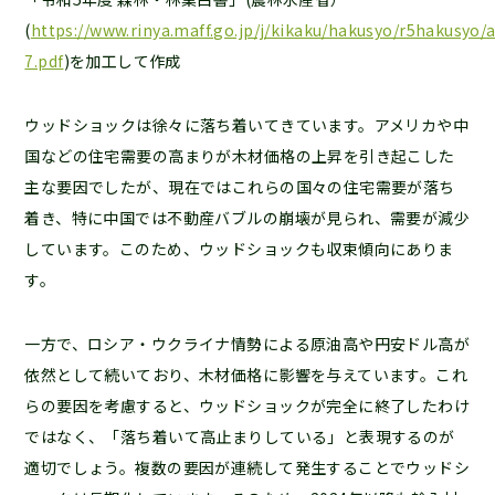
(
https://www.rinya.maff.go.jp/j/kikaku/hakusyo/r5hakusyo/
7.pdf
)を加工して作成
ウッドショックは徐々に落ち着いてきています。アメリカや中
国などの住宅需要の高まりが木材価格の上昇を引き起こした
主な要因でしたが、現在ではこれらの国々の住宅需要が落ち
着き、特に中国では不動産バブルの崩壊が見られ、需要が減少
しています。このため、ウッドショックも収束傾向にありま
す。
一方で、ロシア・ウクライナ情勢による原油高や円安ドル高が
依然として続いており、木材価格に影響を与えています。これ
らの要因を考慮すると、ウッドショックが完全に終了したわけ
ではなく、「落ち着いて高止まりしている」と表現するのが
適切でしょう。複数の要因が連続して発生することでウッドシ